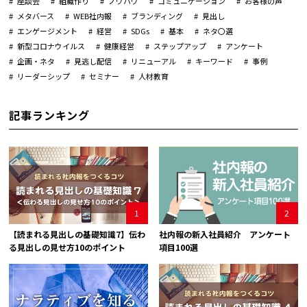
座談会
組織作り
ノウハウ
コミュニケーション
お客様の声
メタバース
WEB社内報
ブランディング
見出し
エンゲージメント
経営
SDGs
基本
ネタ〇選
新型コロナウイルス
健康経営
ステップアップ
アンケート
企画・ネタ
見逃し配信
リニューアル
キーワード
事例
リーダーシップ
セミナー
人材教育
記事ランキング
1
2
【読まれる見出しの基礎知識7】伝わ
社内報の新入社員紹介 アンケート
る見出しの見せ方10のポイント
項目100選