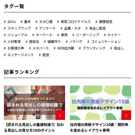
タグ一覧
SDGs
基本
ネタ〇選
新型コロナウイルス
健康経営
ステップアップ
アンケート
企画・ネタ
見逃し配信
リニューアル
キーワード
事例
リーダーシップ
セミナー
人材教育
座談会
組織作り
ノウハウ
コミュニケーション
お客様の声
メタバース
WEB社内報
ブランディング
見出し
エンゲージメント
経営
記事ランキング
1
2
【読まれる見出しの基礎知識7】伝わ
社内報の表紙デザイン10選｜開封率
る見出しの見せ方10のポイント
を高めるレイアウト事例