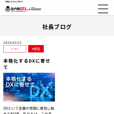
本格化するDXに寄せて
社長ブログ
社内報ノウハウ
セミナー情報
2023/03/21
経営
リーダー
Web社内報
本格化するDXに寄せ
て
資料コーナー
動画コーナー
支援実績
DXという言葉が世間に普及し始
めて約3年。私たちは、この言