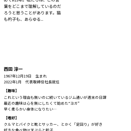
トレンド用語集
葉をどこまで理解しているのだ
ろうと思うことがあります。猫
社長ブログ
も杓子も、あらゆる...
西田 淳一
1967年12月19日 生まれ
2022年1月 代表取締役社長就任
【趣味】
これという理由も無いのに続いているジム通いが週末の日課
最近の趣味は心を無にしたくて始めた“ヨガ”
早く柔らかい身体になりたい…
【嗜好】
クルマとバイクと靴とサッカー、とかく「足回り」が好き
好きな食べ物は天ぷらと餃子